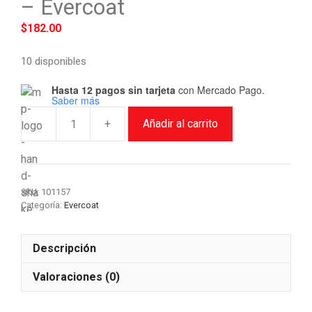
– Evercoat
$
182.00
10 disponibles
Hasta 12 pagos sin tarjeta
con Mercado Pago.
Saber más
-
+
Añadir al carrito
Rellenador
Lite
Weight
E157
SKU:
101157
-
Categoría:
Evercoat
Evercoat
cantidad
Descripción
Valoraciones (0)