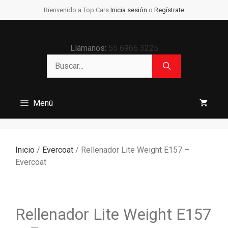
Saltar
Bienvenido a Top Cars
Inicia sesión
o
Regístrate
al
contenido
Llámanos:
55 6966 3225
Buscar:
Menú
Inicio
/
Evercoat
/ Rellenador Lite Weight E157 –
Evercoat
Rellenador Lite Weight E157