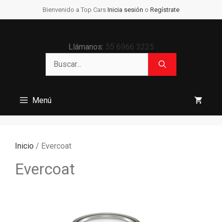
Saltar
Bienvenido a Top Cars
Inicia sesión
o
Regístrate
al
contenido
Llámanos:
55 6966 3225
Buscar:
Menú
Inicio
/ Evercoat
Evercoat