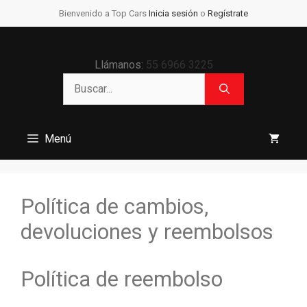
Saltar
Bienvenido a Top Cars
Inicia sesión
o
Regístrate
al
contenido
Llámanos:
55 6966 3225
Buscar:
Menú
Política de cambios,
devoluciones y reembolsos
Política de reembolso