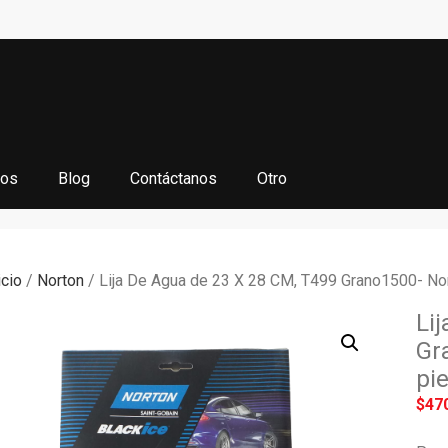
ios
Blog
Contáctanos
Otro
icio
/
Norton
/ Lija De Agua de 23 X 28 CM, T499 Grano1500- No
Li
Gr
pi
$
47