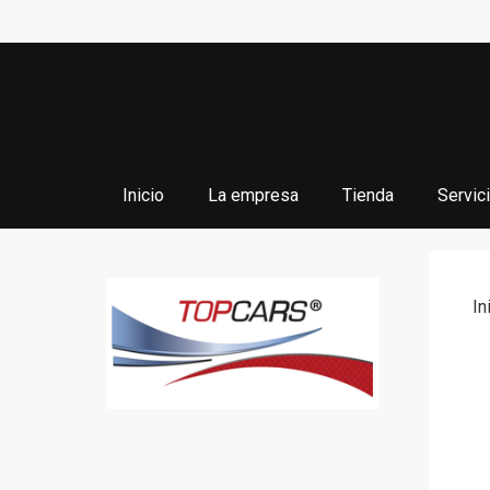
Saltar
al
contenido
Inicio
La empresa
Tienda
Servic
In