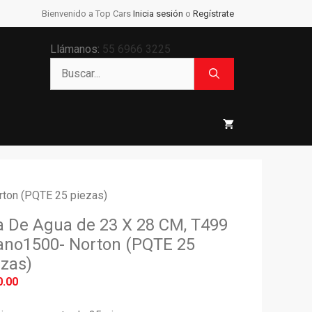
Agua
Bienvenido a Top Cars
Inicia sesión
o
Regístrate
de
23
X
Llámanos:
55 6966 3225
28
Buscar:
CM,
T499
Grano1500-
Norton
(PQTE
25
piezas)
cantidad
rton (PQTE 25 piezas)
ja De Agua de 23 X 28 CM, T499
ano1500- Norton (PQTE 25
ezas)
0.00