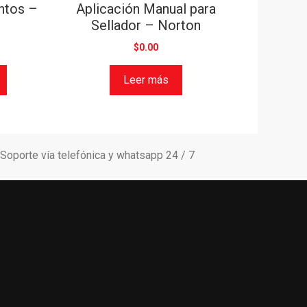
ntos –
Aplicación Manual para
Sellador – Norton
$
0.00
Leer más
Soporte vía telefónica y whatsapp 24 / 7