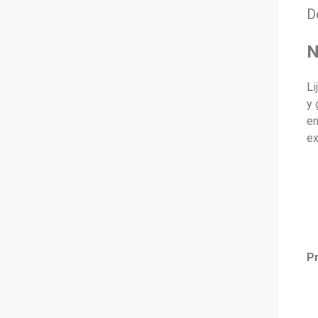
D
N
Li
y 
en
ex
P