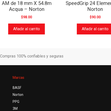
AM de 18 mm X 54.8m
SpeedGrip 24 Eleme
Acqua – Norton
Norton
$
98.00
$
90.00
Añadir al carrito
Añadir al carrito
Compras 100% confiables y seguras
Marcas
BASF
Norton
PPG
3M