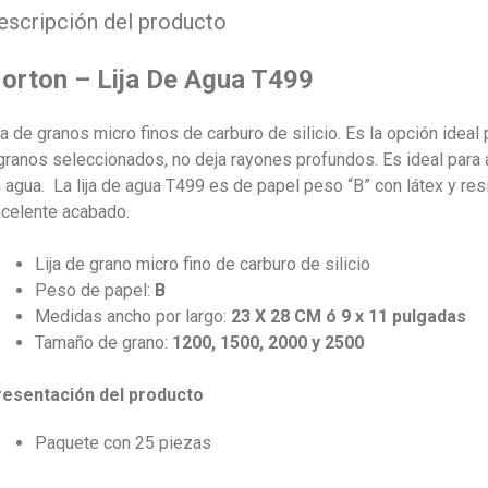
25
escripción del producto
piez
cant
orton – Lija De Agua T499
ja de granos micro finos de carburo de silicio. Es la opción ideal
granos seleccionados, no deja rayones profundos. Es ideal par
 agua. La lija de agua T499 es de papel peso “B” con látex y res
celente acabado.
Lija de grano micro fino de carburo de silicio
Peso de papel:
B
Medidas ancho por largo:
23 X 28 CM ó
9 x 11 pulgadas
Tamaño de grano:
1200, 1500, 2000 y 2500
resentación del producto
Paquete con 25 piezas