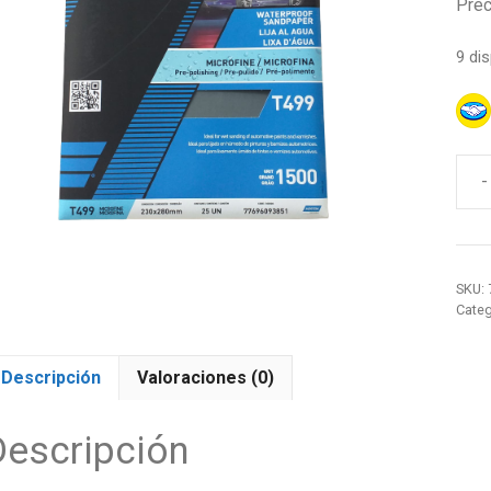
Prec
9 di
-
Lija
De
Agu
de
SKU:
23
Categ
X
28
CM,
Descripción
Valoraciones (0)
T49
Gran
Descripción
Nort
(PQ