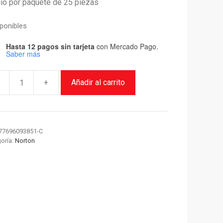
io por paquete de 25 piezas
sponibles
Hasta 12 pagos sin tarjeta
con Mercado Pago.
Saber más
+
Añadir al carrito
a
77696093851-C
oría:
Norton
9
o1500-
on
TE