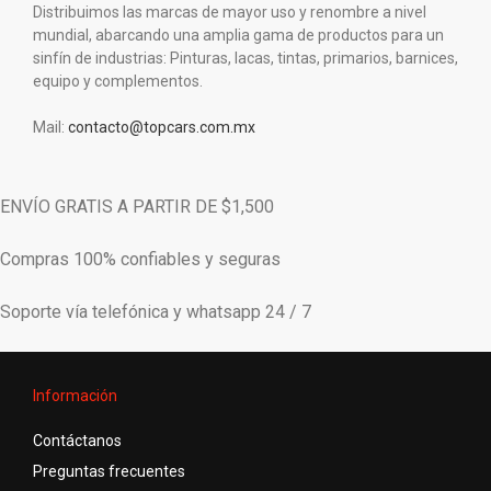
Distribuimos las marcas de mayor uso y renombre a nivel
mundial, abarcando una amplia gama de productos para un
sinfín de industrias: Pinturas, lacas, tintas, primarios, barnices,
equipo y complementos.
Mail:
contacto@topcars.com.mx
ENVÍO GRATIS A PARTIR DE $1,500
Compras 100% confiables y seguras
Soporte vía telefónica y whatsapp 24 / 7
Información
Contáctanos
Preguntas frecuentes