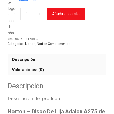
-
+
Añadir al carrito
Disco
De
Lija
Adalox
SKU:
66261131558-C
A275
Categorías:
Norton
,
Norton Complementos
de
15.24
CM
Descripción
ó
Valoraciones (0)
6"
G-
320
Descripción
-
Norton
Descripción del producto
(Caja
100
Norton
– Disco De Lija Adalox A275 de