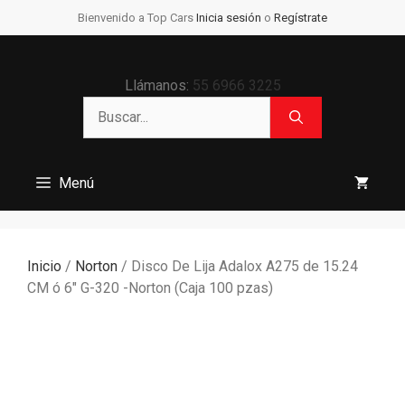
Saltar
Bienvenido a Top Cars
Inicia sesión
o
Regístrate
al
contenido
Llámanos:
55 6966 3225
Buscar:
Menú
Inicio
/
Norton
/ Disco De Lija Adalox A275 de 15.24
CM ó 6″ G-320 -Norton (Caja 100 pzas)