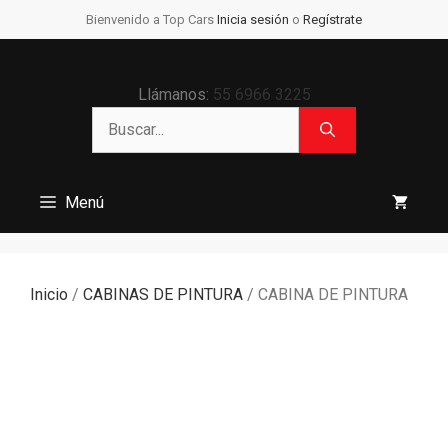
Saltar
Bienvenido a Top Cars
Inicia sesión
o
Regístrate
al
contenido
Llámanos:
55 6966 3225
Buscar:
Menú
Inicio
/
CABINAS DE PINTURA
/ CABINA DE PINTURA